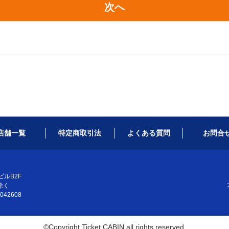
次へ
店舗一覧
特定商取引法
よくある質問
お問合
ルB2F
除く
42608
©Copyright Ticket CABIN all rights reserved.