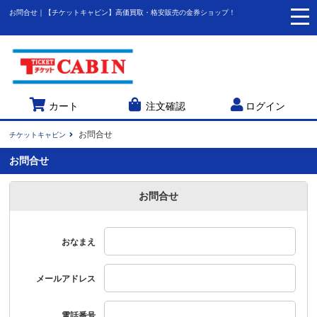
お問合せ｜【チケットキャビン】高価買取・格安販売の金券ショップ！
togg
navi
カート
注文確認
ログイン
お問合せ
チケットキャビン
お問合せ
お問合せ
おなまえ
メールアドレス
電話番号