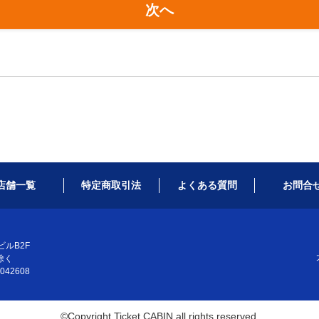
次へ
店舗一覧
特定商取引法
よくある質問
お問合
ルB2F
除く
42608
©Copyright Ticket CABIN all rights reserved.