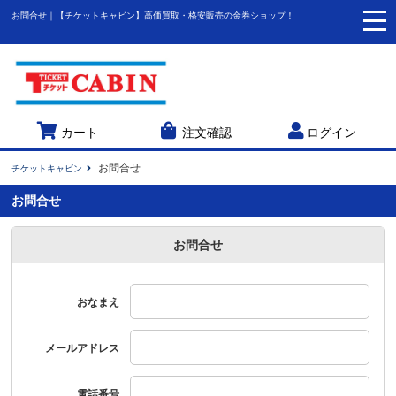
お問合せ｜【チケットキャビン】高価買取・格安販売の金券ショップ！
togg
navi
カート
注文確認
ログイン
お問合せ
チケットキャビン
お問合せ
お問合せ
おなまえ
メールアドレス
電話番号