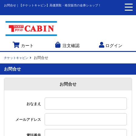
お問合せ｜【チケットキャビン】高価買取・格安販売の金券ショップ！
togg
navi
カート
注文確認
ログイン
お問合せ
チケットキャビン
お問合せ
お問合せ
おなまえ
メールアドレス
電話番号