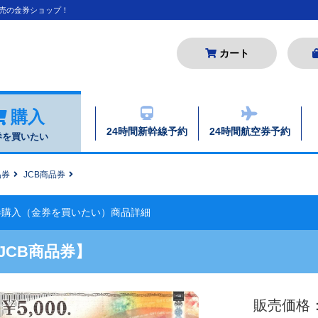
販売の金券ショップ！
カート
購入
24時間新幹線予約
24時間航空券予約
券を買いたい
品券
JCB商品券
券購入（金券を買いたい）商品詳細
JCB商品券】
販売価格