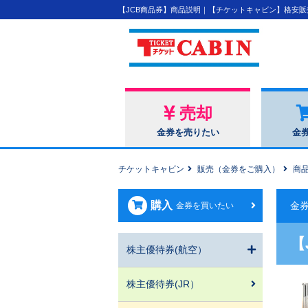
【JCB商品券】商品説明｜【チケットキャビン】格安
売却
金券を売りたい
金
チケットキャビン
販売（金券をご購入）
商
購入
金
金券を買いたい
【
株主優待券(航空）
株主優待券(JR）