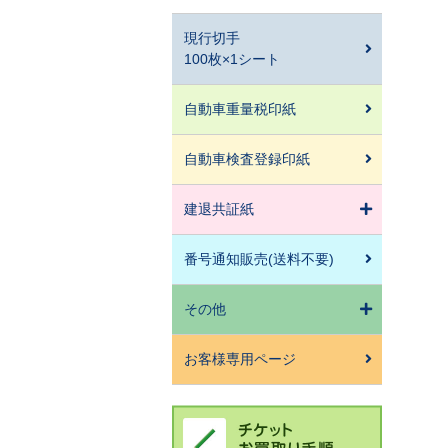
現行切手
100枚×1シート
自動車重量税印紙
自動車検査登録印紙
建退共証紙
番号通知販売(送料不要)
その他
お客様専用ページ