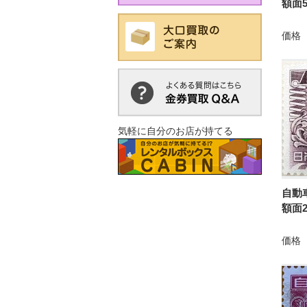
額面5
価格
気軽に自分のお店が持てる
自動
額面2
価格