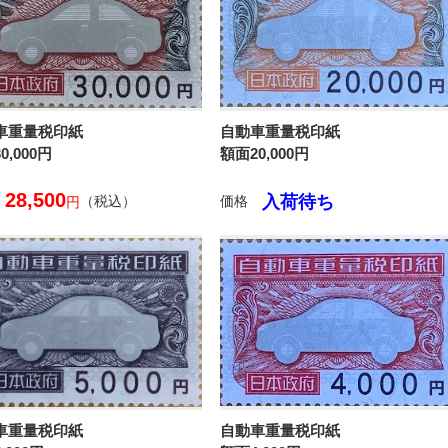
車重量税印紙
自動車重量税印紙
0,000円
額面20,000円
28,500
入荷待ち
（税込）
価格
円
車重量税印紙
自動車重量税印紙