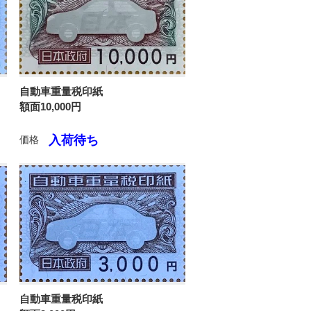
自動車重量税印紙
額面10,000円
入荷待ち
価格
自動車重量税印紙