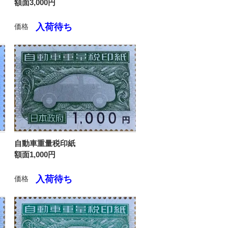
額面3,000円
入荷待ち
価格
自動車重量税印紙
額面1,000円
入荷待ち
価格