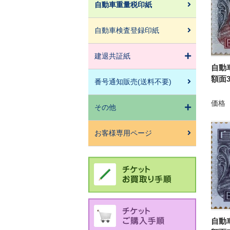
自動車重量税印紙
自動車検査登録印紙
建退共証紙
自動
額面3
番号通知販売(送料不要)
価格
その他
お客様専用ページ
自動