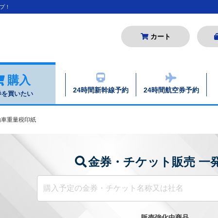
プ！
カート
購入
24時間新幹線予約
24時間航空券予約
券を買いたい
車重量税印紙
金券・チケット販売 一
販売強化中商品