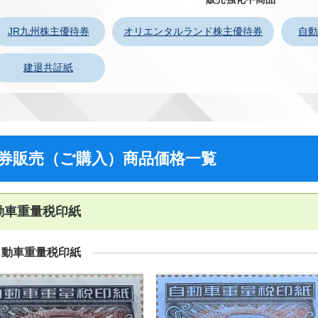
JR九州株主優待券
オリエンタルランド株主優待券
自動
建退共証紙
券販売（ご購入）商品価格一覧
動車重量税印紙
自動車重量税印紙