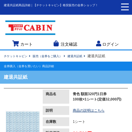
建退共証紙商品詳細｜【チケットキャビン】格安販売の金券ショップ！
togg
navi
カート
注文確認
ログイン
建退共証紙
チケットキャビン
販売（金券をご購入）
建退共証紙
金券購入（金券を買いたい）商品詳細
建退共証紙
商品名
青色 額面320円1日券
100枚×1シート(定価32,000円)
説明
商品の説明はこちら
在庫数
1シート