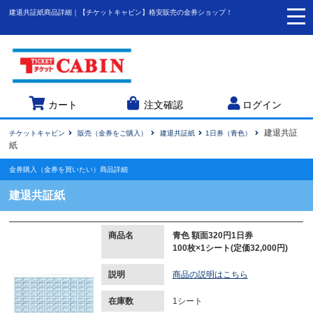
建退共証紙商品詳細｜【チケットキャビン】格安販売の金券ショップ！
togg
navi
カート
注文確認
ログイン
建退共証
チケットキャビン
販売（金券をご購入）
建退共証紙
1日券（青色）
紙
金券購入（金券を買いたい）商品詳細
建退共証紙
商品名
青色 額面320円1日券
100枚×1シート(定価32,000円)
説明
商品の説明はこちら
在庫数
1シート