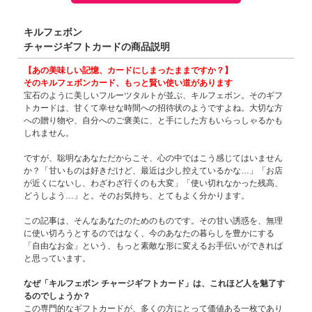
キルフェボン
チャージギフトカードの商品説明
【あの美味しい記憶、カードにしまったままですか？】
そのキルフェボンカード、もっと賢い使い道があります
宝石のように美しいフルーツタルトが並ぶ、キルフェボン。そのギフ
トカードは、甘くて幸せな時間への招待状のようですよね。大切な方
への贈り物や、自分へのご褒美に、と手にした方もいらっしゃるかも
しれません。
ですが、聡明なあなただからこそ、心の中ではこう感じてはいません
か？「甘いものは好きだけど、最近は少し控えているかな…」「お店
が近くにないし、わざわざ行くのも大変」「使い切れなかった残高、
どうしよう…」と。そのお気持ち、とてもよく分かります。
この記事は、そんなあなたのためのものです。その甘い誘惑を、無理
に使い切ろうとするのではなく、今のあなたの暮らしを豊かにする
「自由なお金」という、もっと素敵な形に変えるお手伝いができれば
と思っています。
なぜ「キルフェボン チャージギフトカード」は、これほど人を魅了す
るのでしょうか？
この専門的なギフトカードが、多くの方にとって価値ある一枚であり