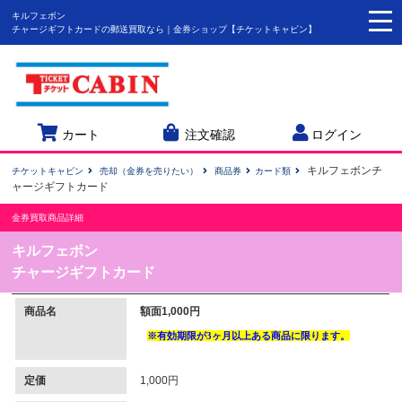
キルフェボン
togg
チャージギフトカードの郵送買取なら｜金券ショップ【チケットキャビン】
navi
カート
注文確認
ログイン
キルフェボンチ
チケットキャビン
売却（金券を売りたい）
商品券
カード類
ャージギフトカード
金券買取商品詳細
キルフェボン
チャージギフトカード
商品名
額面1,000円
定価
1,000円