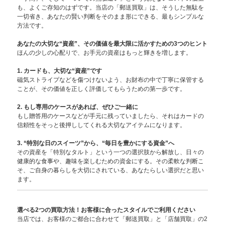
も、よくご存知のはずです。当店の「郵送買取」は、そうした無駄を
一切省き、あなたの賢い判断をそのまま形にできる、最もシンプルな
方法です。
あなたの大切な“資産”、その価値を最大限に活かすための3つのヒント
ほんの少しの心配りで、お手元の資産はもっと輝きを増します。
1. カードも、大切な“資産”です
磁気ストライプなどを傷つけないよう、お財布の中で丁寧に保管する
ことが、その価値を正しく評価してもらうための第一歩です。
2. もし専用のケースがあれば、ぜひご一緒に
もし贈答用のケースなどが手元に残っていましたら、それはカードの
信頼性をそっと後押ししてくれる大切なアイテムになります。
3. “特別な日のスイーツ”から、“毎日を豊かにする資金”へ
その資産を「特別なタルト」という一つの選択肢から解放し、日々の
健康的な食事や、趣味を楽しむための資金にする。その柔軟な判断こ
そ、ご自身の暮らしを大切にされている、あなたらしい選択だと思い
ます。
選べる2つの買取方法！お客様に合ったスタイルでご利用ください
当店では、お客様のご都合に合わせて「郵送買取」と「店舗買取」の2