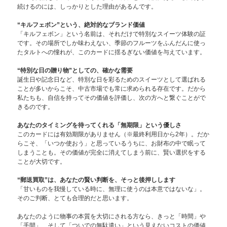
続けるのには、しっかりとした理由があるんです。
“キルフェボン”という、絶対的なブランド価値
「キルフェボン」という名前は、それだけで特別なスイーツ体験の証
です。その場所でしか味わえない、季節のフルーツをふんだんに使っ
たタルトへの憧れが、このカードに揺るぎない価値を与えています。
“特別な日の贈り物”としての、確かな需要
誕生日や記念日など、特別な日を彩るためのスイーツとして選ばれる
ことが多いからこそ、中古市場でも常に求められる存在です。だから
私たちも、自信を持ってその価値を評価し、次の方へと繋ぐことがで
きるのです。
あなたのタイミングを待ってくれる「無期限」という優しさ
このカードには有効期限がありません（※最終利用日から2年）。だか
らこそ、「いつか使おう」と思っているうちに、お財布の中で眠って
しまうことも。その価値が完全に消えてしまう前に、賢い選択をする
ことが大切です。
“郵送買取”は、あなたの賢い判断を、そっと後押しします
「甘いものを我慢している時に、無理に使うのは本意ではないな」。
そのご判断、とても合理的だと思います。
あなたのように物事の本質を大切にされる方なら、きっと「時間」や
「手間」、そして「ついでの無駄遣い」という見えないコストの価値