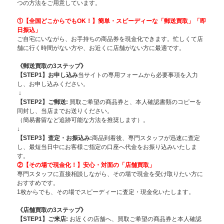
つの方法をご用意しています。
①【全国どこからでもOK！】簡単・スピー
ディーな「郵送買取」「即
日振込」
ご自宅にいながら、お手持ちの商品券を現金化できます。忙しくて店
舗に行く時間がない方や、お近くに店舗がない方に最適です。
《郵送買取の3ステップ》
【STEP1】お申し込み
当サイトの専用フォームから必要事項を入力
し、お申し込みください。
↓
【STEP2】ご郵送:
買取ご希望の商品券と、本人確認書類のコピーを
同封し、当店までお送りください。
（簡易書留など追跡可能な方法を推奨します）。
↓
【STEP3】査定・お振込み:
商品到着後、専門スタッフが迅速に査定
し、最短当日中にお客様ご指定の口座へ代金をお振り込みいたしま
す。
②【その場で現金化！】安心・対面の「店舗買取」
専門スタッフに直接相談しながら、その場で現金を受け取りたい方に
おすすめです。
1枚からでも、その場でスピーディーに査定・現金化いたします。
《店舗買取の3ステップ》
【STEP1】
ご来店:
お近くの店舗へ、買取ご希望の商品券と本人確認