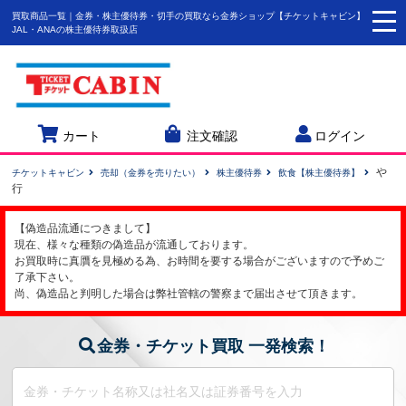
買取商品一覧｜金券・株主優待券・切手の買取なら金券ショップ【チケットキャビン】
togg
JAL・ANAの株主優待券取扱店
navi
カート
注文確認
ログイン
や
チケットキャビン
売却（金券を売りたい）
株主優待券
飲食【株主優待券】
行
【偽造品流通につきまして】
現在、様々な種類の偽造品が流通しております。
お買取時に真贋を見極める為、お時間を要する場合がございますので予めご
了承下さい。
尚、偽造品と判明した場合は弊社管轄の警察まで届出させて頂きます。
金券・チケット買取 一発検索！