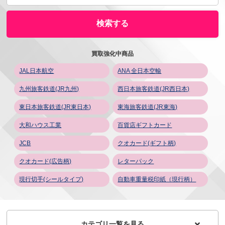
買取強化中商品
JAL日本航空
ANA 全日本空輸
九州旅客鉄道(JR九州)
西日本旅客鉄道(JR西日本)
東日本旅客鉄道(JR東日本)
東海旅客鉄道(JR東海)
大和ハウス工業
百貨店ギフトカード
JCB
クオカード(ギフト柄)
クオカード(広告柄)
レターパック
現行切手(シールタイプ)
自動車重量税印紙（現行柄）
カテゴリ一覧を見る