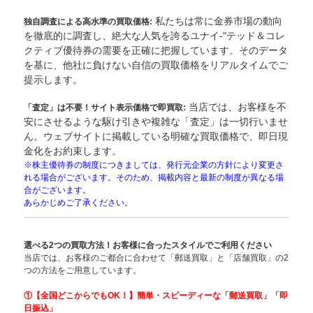
私たちは常に金券市場の動向
独自調査による高水準の買取価格:
を徹底的に調査し、絶大な人気を誇るユナイ-"テッド＆コレ
クティブ優待券の需要を正確に把握しています。そのデータ
を基に、他社に負けない自信の買取価格をリアルタイムでご
提示します。
当店では、お客様を不
「査定」は不要！サイト表示価格で即買取:
安にさせるような駆け引きや複雑な「査定」は一切行いませ
ん。ウェブサイトに掲載している明確な買取価格で、即日現
金化をお約束します。
※株主優待券の制度につきましては、発行元企業の方針により変更さ
れる場合がございます。そのため、掲載内容と最新の制度が異なる場
合がございます。
あらかじめご了承ください。
選べる2つの買取方法！お客様に合ったスタイルでご利用ください
当店では、お客様のご都合に合わせて「郵送買取」と「店舗買取」の2
つの方法をご用意しています。
①【全国どこからでもOK！】簡単・スピー
ディーな「郵送買取」「即
日振込」