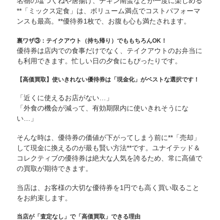
名物の塩つくねや唐揚げ、チキン南蛮などが一度に楽しめる
**「ミックス定食」は、ボリューム満点でコストパフォーマ
ンスも最高。**優待券1枚で、お腹も心も満たされます。
裏ワザ③：テイクアウト（持ち帰り）でももちろんOK！
優待券は店内での食事だけでなく、テイクアウトのお弁当に
も利用できます。忙しい日の夕食にもぴったりです。
【高価買取】使いきれない優待券は「現金化」がベストな選択です！
「近くに使えるお店がない…」
「外食の機会が減って、有効期限内に使いきれそうにな
い…」
そんな時は、優待券の価値が下がってしまう前に**「売却」
して現金に換えるのが最も賢い方法**です。ユナイテッド＆
コレクティブの優待券は絶大な人気を誇るため、常に高値で
の買取が期待できます。
当店は、お客様の大切な優待券を1円でも高く買い取ること
をお約束します。
当店が「査定なし」で「高価買取」できる理由