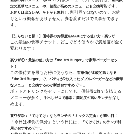
です。
定の豪華なメニューや、値段が高めのメニューとも交換可能
割引券ではないので、お釣
お釣りは出ないが、そもそも無料！:
りという概念がありません。券を渡すだけで食事ができま
す。
【知らないと損！】優待券のお得度をMAXにする使い方・裏ワザ
この最強の食事チケット、どこでどう使うかで満足度が全く
変わります！
裏ワザ①：最強の使い方は「the 3rd Burger」で豪華バーガーセッ
ト！
この優待券を最もお得に使うなら、
客単価が比較的高くなる
「the 3rd Burger」で、パティが2枚入ったダブルバーガーなどの豪華
です。
なメニューと交換するのが断然おすすめ
ポテトとドリンクをセットにしても、優待券1枚で支払える
メニューが多く、
が楽し
手出しゼロで非常に満足度の高いランチ
めます。
裏ワザ②：「てけてけ」ならランチの「ミックス定食」が狙い目！
「今日は和食の気分」という日には、
「てけてけ」のランチ利
です。
用がおすすめ