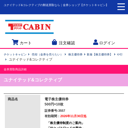
ユナイテッド&コレクティブの郵送買取なら｜金券ショップ【チケットキャビン】
togg
navi
カート
注文確認
ログイン
チケットキャビン
売却（金券を売りたい）
株主優待券
飲食【株主優待券】
や行
ユナイテッド&コレクティブ
金券買取商品詳細
ユナイテッド&コレクティブ
商品名
電子株主優待券
500円×10枚
証券番号:3557
有効期間：
2026年11月30日迄