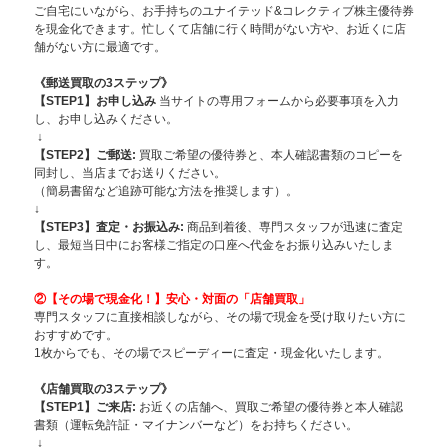
ご自宅にいながら、お手持ちのユナイテッド&コレクティブ株主優待券
を現金化できます。忙しくて店舗に行く時間がない方や、お近くに店
舗がない方に最適です。
《郵送買取の3ステップ》
【STEP1】お申し込み
当サイトの専用フォームから必要事項を入力
し、お申し込みください。
↓
【STEP2】ご郵送:
買取ご希望の優待券と、本人確認書類のコピーを
同封し、当店までお送りください。
（簡易書留など追跡可能な方法を推奨します）。
↓
【STEP3】査定・お振込み:
商品到着後、専門スタッフが迅速に査定
し、最短当日中にお客様ご指定の口座へ代金をお振り込みいたしま
す。
②【その場で現金化！】安心・対面の「店舗買取」
専門スタッフに直接相談しながら、その場で現金を受け取りたい方に
おすすめです。
1枚からでも、その場でスピーディーに査定・現金化いたします。
《店舗買取の3ステップ》
【STEP1】
ご来店:
お近くの店舗へ、買取ご希望の優待券と本人確認
書類（運転免許証・マイナンバーなど）をお持ちください。
↓