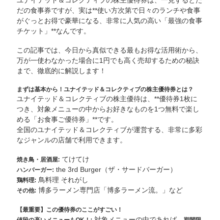
だの食事券ですが、実は**使い方次第で日々のランチや食事
がぐっとお得で豪華になる、非常に人気の高い「最強の食事
チケット」**なんです。
この記事では、今日から真似できる最もお得な活用術から、
万が一使わなかった場合に1円でも高く売却するための秘訣
まで、徹底的に解説します！
まずは基本から！ユナイテッド＆コレクティブの株主優待券とは？
ユナイテッド＆コレクティブの株主優待は、**優待券1枚に
つき、対象メニューの中からお好きなものを1つ無料で楽し
める「お食事ご優待券」**です。
全国のユナイテッド＆コレクティブが運営する、非常に多彩
なジャンルの店舗で利用できます。
てけてけ
焼き鳥・居酒屋:
the 3rd Burger（ザ・サードバーガー）
ハンバーガー:
鳥料理 それがし
鶏料理:
博多ラーメン専門店「博多ラーメン流。」など
その他:
【最重要】この優待券のここがすごい！
対象メニューの中であれば、
値段の高いメニューもOK！:
期間限