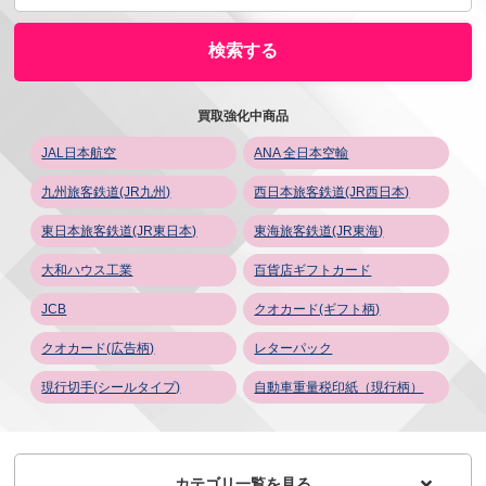
買取強化中商品
JAL日本航空
ANA 全日本空輸
九州旅客鉄道(JR九州)
西日本旅客鉄道(JR西日本)
東日本旅客鉄道(JR東日本)
東海旅客鉄道(JR東海)
大和ハウス工業
百貨店ギフトカード
JCB
クオカード(ギフト柄)
クオカード(広告柄)
レターパック
現行切手(シールタイプ)
自動車重量税印紙（現行柄）
カテゴリ一覧を見る