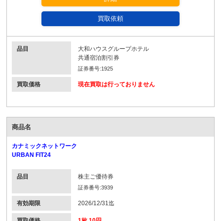
買取依頼
品目
大和ハウスグループホテル
共通宿泊割引券
証券番号:1925
買取価格
現在買取は行っておりません
商品名
カナミックネットワーク
URBAN FIT24
品目
株主ご優待券
証券番号:3939
有効期限
2026/12/31迄
買取価格
1枚 10円