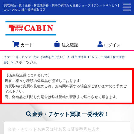
買取商品一覧｜金券・株主優待券・切手の買取なら金券ショップ【チケットキャビン】
togg
JAL・ANAの株主優待券取扱店
navi
カート
注文確認
ログイン
チケットキャビン
売却（金券を売りたい）
株主優待券
レジャー関連【株主優待
スポーツジム
券】
【偽造品流通につきまして】
現在、様々な種類の偽造品が流通しております。
お買取時に真贋を見極める為、お時間を要する場合がございますので予めご
了承下さい。
尚、偽造品と判明した場合は弊社管轄の警察まで届出させて頂きます。
金券・チケット買取 一発検索！