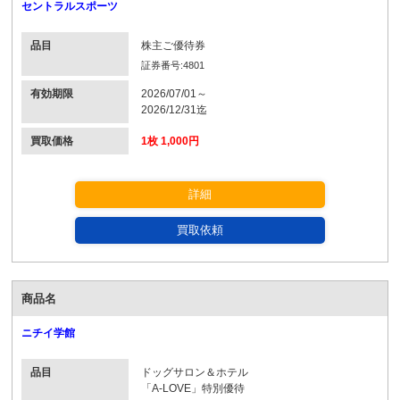
セントラルスポーツ
品目
株主ご優待券
証券番号:4801
有効期限
2026/07/01～
2026/12/31迄
買取価格
1枚 1,000円
詳細
買取依頼
商品名
ニチイ学館
品目
ドッグサロン＆ホテル
「A-LOVE」特別優待