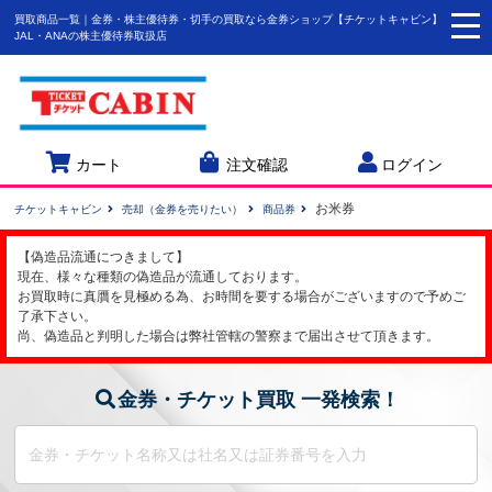
買取商品一覧｜金券・株主優待券・切手の買取なら金券ショップ【チケットキャビン】
togg
JAL・ANAの株主優待券取扱店
navi
カート
注文確認
ログイン
お米券
チケットキャビン
売却（金券を売りたい）
商品券
【偽造品流通につきまして】
現在、様々な種類の偽造品が流通しております。
お買取時に真贋を見極める為、お時間を要する場合がございますので予めご
了承下さい。
尚、偽造品と判明した場合は弊社管轄の警察まで届出させて頂きます。
金券・チケット買取 一発検索！