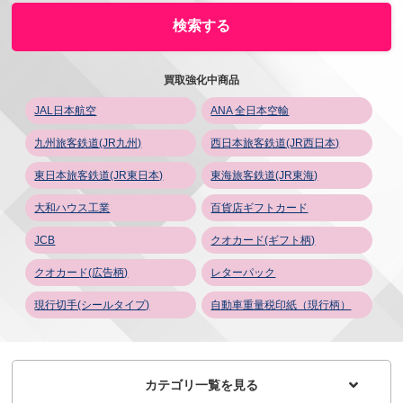
買取強化中商品
JAL日本航空
ANA 全日本空輸
九州旅客鉄道(JR九州)
西日本旅客鉄道(JR西日本)
東日本旅客鉄道(JR東日本)
東海旅客鉄道(JR東海)
大和ハウス工業
百貨店ギフトカード
JCB
クオカード(ギフト柄)
クオカード(広告柄)
レターパック
現行切手(シールタイプ)
自動車重量税印紙（現行柄）
カテゴリ一覧を見る