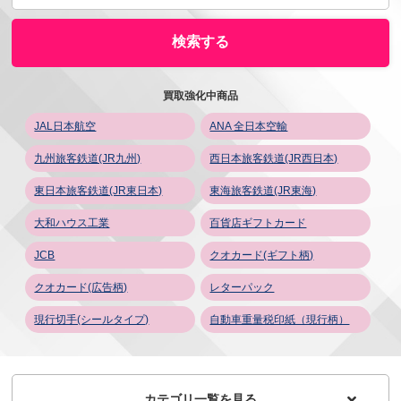
買取強化中商品
JAL日本航空
ANA 全日本空輸
九州旅客鉄道(JR九州)
西日本旅客鉄道(JR西日本)
東日本旅客鉄道(JR東日本)
東海旅客鉄道(JR東海)
大和ハウス工業
百貨店ギフトカード
JCB
クオカード(ギフト柄)
クオカード(広告柄)
レターパック
現行切手(シールタイプ)
自動車重量税印紙（現行柄）
カテゴリ一覧を見る