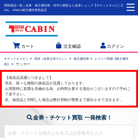
買取商品一覧｜金券・株主優待券・切手の買取なら金券ショップ【チケットキャビン】
togg
JAL・ANAの株主優待券取扱店
navi
カート
注文確認
ログイン
チケットキャビン
売却（金券を売りたい）
株主優待券
レジャー関連【株主優待
サッカー
券】
【偽造品流通につきまして】
現在、様々な種類の偽造品が流通しております。
お買取時に真贋を見極める為、お時間を要する場合がございますので予めご
了承下さい。
尚、偽造品と判明した場合は弊社管轄の警察まで届出させて頂きます。
金券・チケット買取 一発検索！