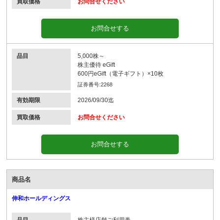
買取価格
お問合せください
お問合せする
品目
5,000株～
株主優待 eGift
600円eGift（電子ギフト）×10枚
証券番号:2268
有効期限
2026/09/30迄
買取価格
お問合せください
お問合せする
商品名
伸和ホールディングス
品目
株主様店舗ご利用券