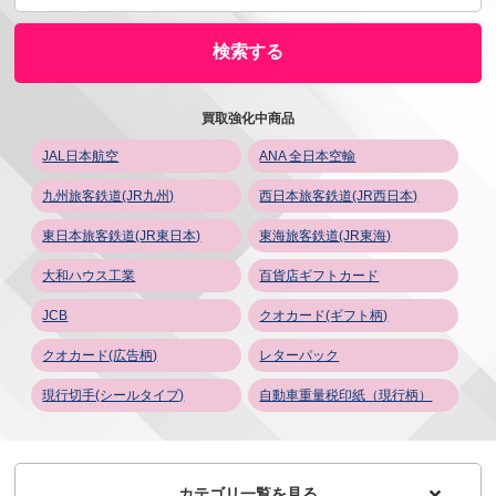
買取強化中商品
JAL日本航空
ANA 全日本空輸
九州旅客鉄道(JR九州)
西日本旅客鉄道(JR西日本)
東日本旅客鉄道(JR東日本)
東海旅客鉄道(JR東海)
大和ハウス工業
百貨店ギフトカード
JCB
クオカード(ギフト柄)
クオカード(広告柄)
レターパック
現行切手(シールタイプ)
自動車重量税印紙（現行柄）
カテゴリ一覧を見る