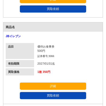
買取依頼
商品名
JBイレブン
品目
優待お食事券
500円
証券番号:3066
有効期限
2027/01/31迄
買取価格
1枚 350円
詳細
買取依頼