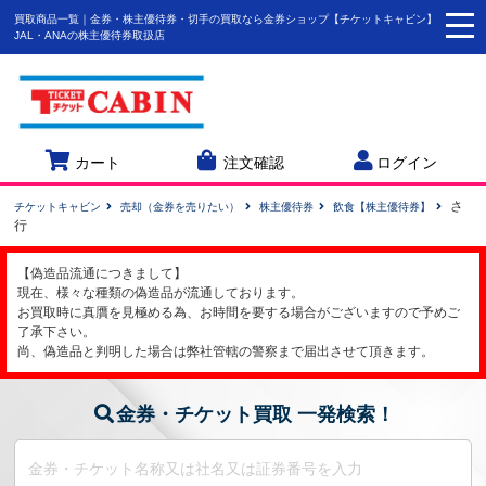
買取商品一覧｜金券・株主優待券・切手の買取なら金券ショップ【チケットキャビン】
togg
JAL・ANAの株主優待券取扱店
navi
カート
注文確認
ログイン
さ
チケットキャビン
売却（金券を売りたい）
株主優待券
飲食【株主優待券】
行
【偽造品流通につきまして】
現在、様々な種類の偽造品が流通しております。
お買取時に真贋を見極める為、お時間を要する場合がございますので予めご
了承下さい。
尚、偽造品と判明した場合は弊社管轄の警察まで届出させて頂きます。
金券・チケット買取 一発検索！