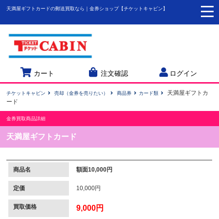
天満屋ギフトカードの郵送買取なら｜金券ショップ【チケットキャビン】
togg
navi
カート
注文確認
ログイン
天満屋ギフトカ
チケットキャビン
売却（金券を売りたい）
商品券
カード類
ード
金券買取商品詳細
天満屋ギフトカード
商品名
額面10,000円
定価
10,000円
買取価格
9,000円