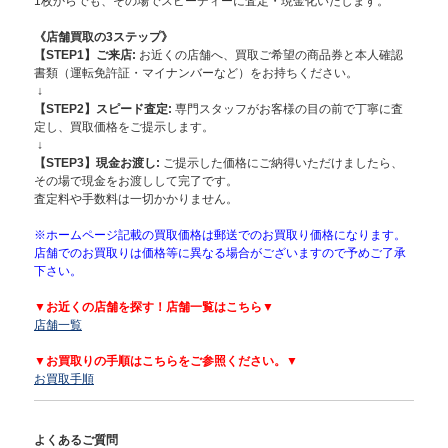
1枚からでも、その場でスピーディーに査定・現金化いたします。
《店舗買取の3ステップ》
【STEP1】
ご来店:
お近くの店舗へ、買取ご希望の商品券と本人確認
書類（運転免許証・マイナンバーなど）をお持ちください。
↓
【STEP2】スピード査定:
専門スタッフがお客様の目の前で丁寧に査
定し、買取価格をご提示します。
↓
【STEP3】現金お渡し:
ご提示した価格にご納得いただけましたら、
その場で現金をお渡しして完了です。
査定料や手数料は一切かかりません。
※ホームページ記載の買取価格は郵送でのお買取り価格になります。
店舗でのお買取りは価格等に異なる場合がございますので予めご了承
下さい。
▼お近くの店舗を探す！店舗一覧はこちら▼
店舗一覧
▼お買取りの手順はこちらをご参照ください。▼
お買取手順
よくあるご質問