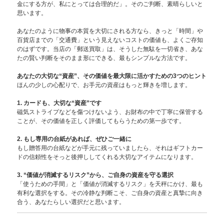
金にする方が、私にとっては合理的だ」。そのご判断、素晴らしいと
思います。
あなたのように物事の本質を大切にされる方なら、きっと「時間」や
百貨店までの「交通費」という見えないコストの価値も、よくご存知
のはずです。当店の「郵送買取」は、そうした無駄を一切省き、あな
たの賢い判断をそのまま形にできる、最もシンプルな方法です。
あなたの大切な“資産”、その価値を最大限に活かすための3つのヒント
ほんの少しの心配りで、お手元の資産はもっと輝きを増します。
1. カードも、大切な“資産”です
磁気ストライプなどを傷つけないよう、お財布の中で丁寧に保管する
ことが、その価値を正しく評価してもらうための第一歩です。
2. もし専用の台紙があれば、ぜひご一緒に
もし贈答用の台紙などが手元に残っていましたら、それはギフトカー
ドの信頼性をそっと後押ししてくれる大切なアイテムになります。
3. “価値が消滅するリスク”から、ご自身の資産を守る選択
「使うための手間」と「価値が消滅するリスク」を天秤にかけ、最も
有利な選択をする。その冷静な判断こそ、ご自身の資産と真摯に向き
合う、あなたらしい選択だと思います。