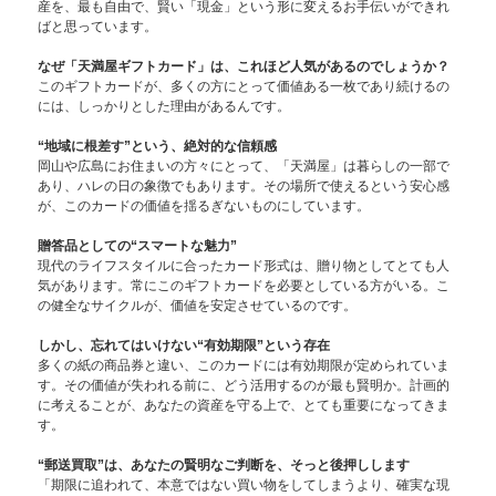
産を、最も自由で、賢い「現金」という形に変えるお手伝いができれ
ばと思っています。
なぜ「天満屋ギフトカード」は、これほど人気があるのでしょうか？
このギフトカードが、多くの方にとって価値ある一枚であり続けるの
には、しっかりとした理由があるんです。
“地域に根差す”という、絶対的な信頼感
岡山や広島にお住まいの方々にとって、「天満屋」は暮らしの一部で
あり、ハレの日の象徴でもあります。その場所で使えるという安心感
が、このカードの価値を揺るぎないものにしています。
贈答品としての“スマートな魅力”
現代のライフスタイルに合ったカード形式は、贈り物としてとても人
気があります。常にこのギフトカードを必要としている方がいる。こ
の健全なサイクルが、価値を安定させているのです。
しかし、忘れてはいけない“有効期限”という存在
多くの紙の商品券と違い、このカードには有効期限が定められていま
す。その価値が失われる前に、どう活用するのが最も賢明か。計画的
に考えることが、あなたの資産を守る上で、とても重要になってきま
す。
“郵送買取”は、あなたの賢明なご判断を、そっと後押しします
「期限に追われて、本意ではない買い物をしてしまうより、確実な現