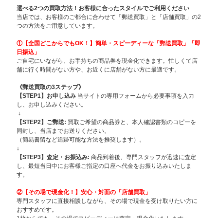
選べる2つの買取方法！お客様に合ったスタイルでご利用ください
当店では、お客様のご都合に合わせて「郵送買取」と「店舗買取」の2
つの方法をご用意しています。
①【全国どこからでもOK！】簡単・スピー
ディーな「郵送買取」「即
日振込」
ご自宅にいながら、お手持ちの商品券を現金化できます。忙しくて店
舗に行く時間がない方や、お近くに店舗がない方に最適です。
《郵送買取の3ステップ》
【STEP1】お申し込み
当サイトの専用フォームから必要事項を入力
し、お申し込みください。
↓
【STEP2】ご郵送:
買取ご希望の商品券と、本人確認書類のコピーを
同封し、当店までお送りください。
（簡易書留など追跡可能な方法を推奨します）。
↓
【STEP3】査定・お振込み:
商品到着後、専門スタッフが迅速に査定
し、最短当日中にお客様ご指定の口座へ代金をお振り込みいたしま
す。
②【その場で現金化！】安心・対面の「店舗買取」
専門スタッフに直接相談しながら、その場で現金を受け取りたい方に
おすすめです。