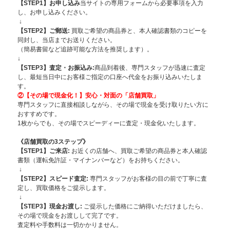
【STEP1】お申し込み
当サイトの専用フォームから必要事項を入力
し、お申し込みください。
↓
【STEP2】ご郵送:
買取ご希望の商品券と、本人確認書類のコピーを
同封し、当店までお送りください。
（簡易書留など追跡可能な方法を推奨します）。
↓
【STEP3】査定・お振込み:
商品到着後、専門スタッフが迅速に査定
し、最短当日中にお客様ご指定の口座へ代金をお振り込みいたしま
す。
②【その場で現金化！】安心・対面の「店舗買取」
専門スタッフに直接相談しながら、その場で現金を受け取りたい方に
おすすめです。
1枚からでも、その場でスピーディーに査定・現金化いたします。
《店舗買取の3ステップ》
【STEP1】
ご来店:
お近くの店舗へ、買取ご希望の商品券と本人確認
書類（運転免許証・マイナンバーなど）をお持ちください。
↓
【STEP2】スピード査定:
専門スタッフがお客様の目の前で丁寧に査
定し、買取価格をご提示します。
↓
【STEP3】現金お渡し:
ご提示した価格にご納得いただけましたら、
その場で現金をお渡しして完了です。
査定料や手数料は一切かかりません。