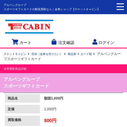
アルペングループ
togg
スポーツギフトカードの郵送買取なら｜金券ショップ【チケットキャビン】
navi
カート
注文確認
ログイン
アルペングルー
チケットキャビン
売却（金券を売りたい）
商品券
カード類
プスポーツギフトカード
金券買取商品詳細
アルペングループ
スポーツギフトカード
商品名
額面1,000円
定価
1,000円
買取価格
800円