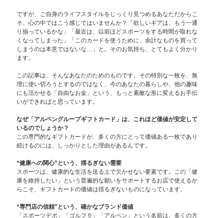
ですが、ご自身のライフスタイルをじっくり見つめるあなただからこ
そ、心の中ではこう感じてはいませんか？「欲しいギアは、もう一通
り揃っているかな」「最近は、以前ほどスポーツをする時間が取れな
くなってしまった」「このカードを使うために、余計なものを買って
しまうのは本意ではないな…」と。そのお気持ち、とてもよく分かり
ます。
この記事は、そんなあなたのためのものです。その特別な一枚を、無
理に使い切ろうとするのではなく、今のあなたの暮らしや、他の趣味
にも活かせる「自由なお金」という、もっと素敵な形に変えるお手伝
いができればと思っています。
なぜ「アルペングループギフトカード」は、これほど価値が安定して
いるのでしょうか？
この専門的なギフトカードが、多くの方にとって価値ある一枚であり
続けるのには、しっかりとした理由があるんです。
“健康への関心”という、揺るぎない需要
スポーツは、健康的な生活を送る上で欠かせない要素です。この「健
康を維持したい」という普遍的な願いをサポートするお店で使えるか
らこそ、ギフトカードの価値は揺るぎないものになっています。
“専門店の信頼”という、確かなブランド価値
「スポーツデポ」「ゴルフ５」「アルペン」という名前は、多くの方