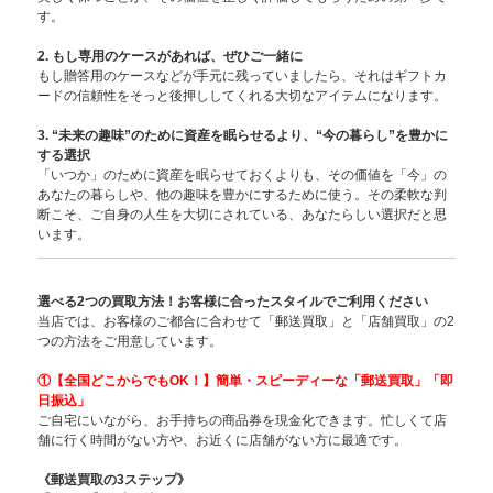
す。
2. もし専用のケースがあれば、ぜひご一緒に
もし贈答用のケースなどが手元に残っていましたら、それはギフトカ
ードの信頼性をそっと後押ししてくれる大切なアイテムになります。
3. “未来の趣味”のために資産を眠らせるより、“今の暮らし”を豊かに
する選択
「いつか」のために資産を眠らせておくよりも、その価値を「今」の
あなたの暮らしや、他の趣味を豊かにするために使う。その柔軟な判
断こそ、ご自身の人生を大切にされている、あなたらしい選択だと思
います。
選べる2つの買取方法！お客様に合ったスタイルでご利用ください
当店では、お客様のご都合に合わせて「郵送買取」と「店舗買取」の2
つの方法をご用意しています。
①【全国どこからでもOK！】簡単・スピー
ディーな「郵送買取」「即
日振込」
ご自宅にいながら、お手持ちの商品券を現金化できます。忙しくて店
舗に行く時間がない方や、お近くに店舗がない方に最適です。
《郵送買取の3ステップ》