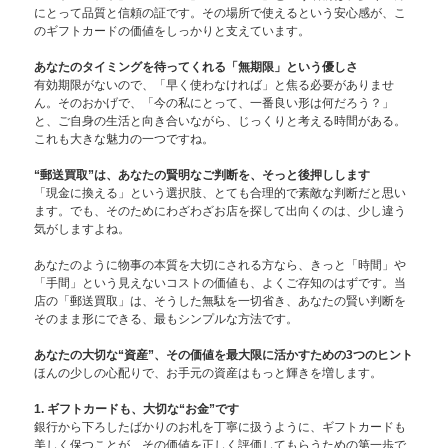
にとって品質と信頼の証です。その場所で使えるという安心感が、こ
のギフトカードの価値をしっかりと支えています。
あなたのタイミングを待ってくれる「無期限」という優しさ
有効期限がないので、「早く使わなければ」と焦る必要がありませ
ん。そのおかげで、「今の私にとって、一番良い形は何だろう？」
と、ご自身の生活と向き合いながら、じっくりと考える時間がある。
これも大きな魅力の一つですね。
“郵送買取”は、あなたの賢明なご判断を、そっと後押しします
「現金に換える」という選択肢、とても合理的で素敵な判断だと思い
ます。でも、そのためにわざわざお店を探して出向くのは、少し違う
気がしますよね。
あなたのように物事の本質を大切にされる方なら、きっと「時間」や
「手間」という見えないコストの価値も、よくご存知のはずです。当
店の「郵送買取」は、そうした無駄を一切省き、あなたの賢い判断を
そのまま形にできる、最もシンプルな方法です。
あなたの大切な“資産”、その価値を最大限に活かすための3つのヒント
ほんの少しの心配りで、お手元の資産はもっと輝きを増します。
1. ギフトカードも、大切な“お金”です
銀行から下ろしたばかりのお札を丁寧に扱うように、ギフトカードも
美しく保つことが、その価値を正しく評価してもらうための第一歩で