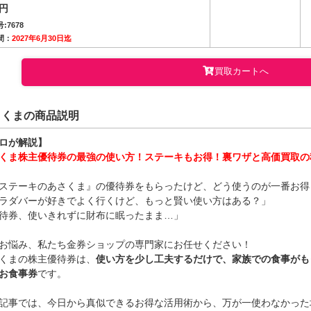
0円
:7678
間：
2027年6月30日迄
買取カートへ
さくまの商品説明
ロが解説】
くま株主優待券の最強の使い方！ステーキもお得！裏ワザと高価買取の
ステーキのあさくま』の優待券をもらったけど、どう使うのが一番お得
ラダバーが好きでよく行くけど、もっと賢い使い方はある？」
待券、使いきれずに財布に眠ったまま…」
お悩み、私たち金券ショップの専門家にお任せください！
くまの株主優待券は、
使い方を少し工夫するだけで、家族での食事がも
お食事券
です。
記事では、今日から真似できるお得な活用術から、万が一使わなかった