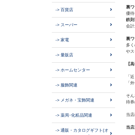
裏ワ
-> 百貨店
優待
鉄則
-> スーパー
会計
裏ワ
-> 家電
多く
やス
-> 量販店
【高
-> ホームセンター
「近
「外
-> 服飾関連
そん
-> メガネ・宝飾関連
待券
当店
-> 薬局･化粧品関連
当店
-> 通販・カタログギフト(オ