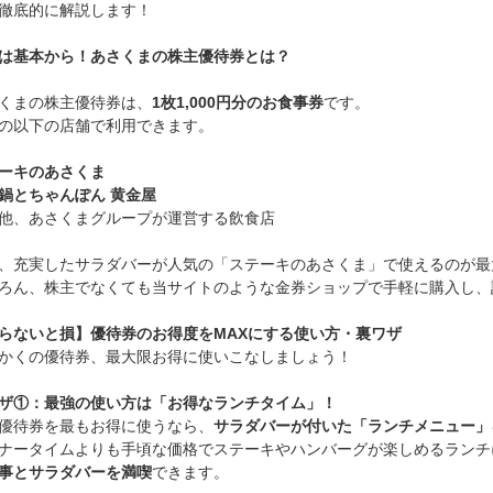
徹底的に解説します！
は基本から！あさくまの株主優待券とは？
くまの株主優待券は、
1枚1,000円分のお食事券
です。
の以下の店舗で利用できます。
ーキのあさくま
鍋とちゃんぽん 黄金屋
他、あさくまグループが運営する飲食店
、充実したサラダバーが人気の「ステーキのあさくま」で使えるのが最
ろん、株主でなくても当サイトのような金券ショップで手軽に購入し、
らないと損】優待券のお得度をMAXにする使い方・裏ワザ
かくの優待券、最大限お得に使いこなしましょう！
ザ①：最強の使い方は「お得なランチタイム」！
優待券を最もお得に使うなら、
サラダバーが付いた「ランチメニュー」
ナータイムよりも手頃な価格でステーキやハンバーグが楽しめるランチ
事とサラダバーを満喫
できます。