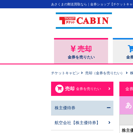
あさくまの郵送買取なら｜金券ショップ【チケットキャ
売却
金券を売りたい
金
チケットキャビン
売却（金券を売りたい）
売却
金
金券を売りたい
あ
株主優待券
航空会社【株主優待券】
株主