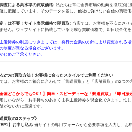
調査による高水準の買取価格:
私たちは常に金券市場の動向を徹底的に
確に把握しています。そのデータを基に、他社に負けない自信の買取価
定」は不要！サイト表示価格で即買取:
当店では、お客様を不安にさせ
ません。ウェブサイトに掲載している明確な買取価格で、即日現金化を
主優待券の制度につきましては、発行元企業の方針により変更される場
の制度が異なる場合がございます。
かじめご了承ください。
る2つの買取方法！お客様に合ったスタイルでご利用ください
では、お客様のご都合に合わせて「郵送買取」と「店舗買取」の2つの
全国どこからでもOK！】簡単・スピー
ディーな「郵送買取」「即日振
宅にいながら、お手持ちのあさくま株主優待券を現金化できます。忙し
舗がない方に最適です。
送買取の3ステップ》
TEP1】お申し込み
当サイトの専用フォームから必要事項を入力し、お