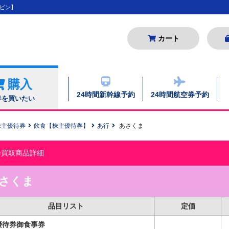
ビン】
カート
購入
24時間新幹線予約
24時間航空券予約
券を買いたい
株主優待券
飲食【株主優待券】
あ行
あさくま
券買取商品詳細
さくま
品目リスト
定価
優待券御食事券