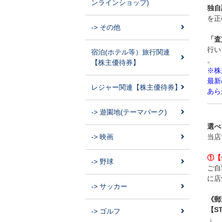
ンラインショップ)
独自
を正
-> その他
「査
行い
宿泊(ホテル等）旅行関連
。
【株主優待券】
※株
最新
レジャー関連【株主優待券】
あら
-> 遊園地(テーマパーク)
選べ
-> 映画
当店
①【
-> 野球
ご自
に店
-> サッカー
《郵
【S
-> ゴルフ
↓