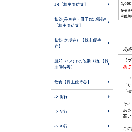
1,00
JR【株主優待券】
証券番号
有効期
私鉄(乗車券・冊子)鉄道関連
【株主優待券】
私鉄(定期券）【株主優待
券】
あ
【プ
船舶･バス(その他乗り物)【株
あさ
主優待券】
「『
飲食【株主優待券】
「サ
「優
-> あ行
その
あさ
-> か行
高い
-> さ行
この