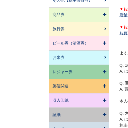
その他【株主優待券】
▼お
商品券
店舗
▼お
旅行券
お買
ビール券（清酒券）
よく
お米券
Q.
A.
レジャー券
Q.
郵便関連
A.
収入印紙
本人
Q.
証紙
A.
株主