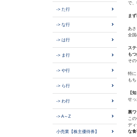
で、
-> た行
まず
-> な行
あさ
全国
-> は行
ステ
もつ
-> ま行
その
-> や行
特に
もち
-> ら行
【知
せっ
-> わ行
裏ワ
-> A～Z
この
ディ
な食
小売業【株主優待券】