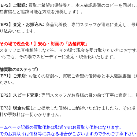
TEP2】ご郵送:
買取ご希望の優待券と、本人確認書類のコピーを同封し
易書留など追跡可能な方法を推奨します）。
TEP3】査定・お振込み:
商品到着後、専門スタッフが迅速に査定し、最
振り込みいたします。
その場で現金化！】安心・対面の「店舗買取」
スタッフに直接相談しながら、その場で現金を受け取りたい方におすす
からでも、その場でスピーディーに査定・現金化いたします。
舗買取の3ステップ》
TEP1】
ご来店:
お近くの店舗へ、買取ご希望の優待券と本人確認書類（
ださい。
TEP2】スピード査定:
専門スタッフがお客様の目の前で丁寧に査定し、
TEP3】現金お渡し:
ご提示した価格にご納得いただけましたら、その場
料や手数料は一切かかりません。
ームページ記載の買取価格は郵送でのお買取り価格になります。
でのお買取りは価格等に異なる場合がございますので予めご了承下さい