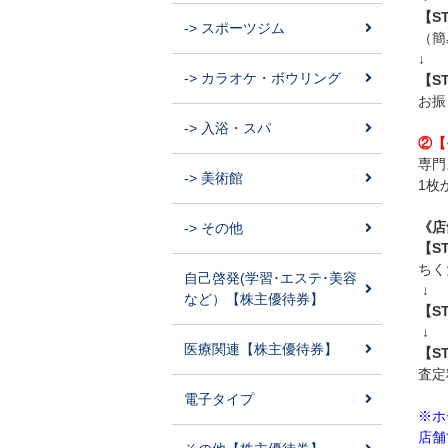
【S
-> スポーツジム
（簡
↓
-> カラオケ・ボウリング
【S
お
-> 入浴・スパ
②【
専門
-> 美術館
1枚
《店
-> その他
【S
ちく
自己啓発(学習･エステ･美容
↓
など）【株主優待券】
【S
↓
医療関連【株主優待券】
【S
査定
電子タイプ
※ホ
店舗