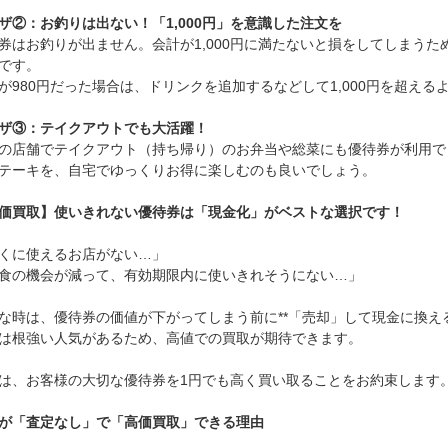
ザ②：お釣りは出ない！「1,000円」を意識した注文を
券はお釣りが出ません。会計が1,000円に満たないと損をしてしまうた
です。
が980円だった場合は、ドリンクを追加するなどして1,000円を超え
ザ③：テイクアウトでも大活躍！
の店舗でテイクアウト（持ち帰り）のお弁当や総菜にも優待券が利用で
テーキを、自宅でゆっくりお得に楽しむのも良いでしょう。
価買取】使いきれない優待券は「現金化」がベストな選択です！
くに使えるお店がない…」
食の機会が減って、有効期限内に使いきれそうにない…」
な時は、優待券の価値が下がってしまう前に**「売却」して現金に換え
は根強い人気があるため、高値での買取が期待できます。
は、お客様の大切な優待券を1円でも高く買い取ることをお約束します
が「査定なし」で「高価買取」できる理由