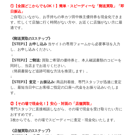
①【全国どこからでもOK！】簡単・スピー
ディーな「郵送買取」「即
日振込」
ご自宅にいながら、お手持ちの串カツ田中株主優待券を現金化できま
す。忙しくて店舗に行く時間がない方や、お近くに店舗がない方に最
適です。
《郵送買取の3ステップ》
【STEP1】お申し込み
当サイトの専用フォームから必要事項を入力
し、お申し込みください。
↓
【STEP2】ご郵送:
買取ご希望の優待券と、本人確認書類のコピーを
同封し、当店までお送りください。
（簡易書留など追跡可能な方法を推奨します）。
↓
【STEP3】査定・お振込み:
商品到着後、専門スタッフが迅速に査定
し、最短当日中にお客様ご指定の口座へ代金をお振り込みいたしま
す。
②【その場で現金化！】安心・対面の「店舗買取」
専門スタッフに直接相談しながら、その場で現金を受け取りたい方に
おすすめです。
1枚からでも、その場でスピーディーに査定・現金化いたします。
《店舗買取の3ステップ》