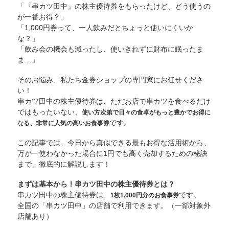
「『串カツ田中』の株主優待券をもらったけど、どう使うの
が一番お得？」
「1,000円券って、一人飲みだとちょっと使いにくいか
な？」
「飲み会の機会も減ったし、使いきれずに財布に眠ったま
ま…」
そのお悩み、私たち金券ショップの専門家にお任せくださ
い！
串カツ田中の株主優待券は、ただお店で串カツを食べるだけ
ではもったいない、
使い方次第で日々の食卓がもっと豊かでお得に
です。
なる、非常に人気の高いお食事券
この記事では、今日から真似できる最もお得な活用術から、
万が一使わなかった場合に1円でも高く売却するための秘訣
まで、徹底的に解説します！
まずは基本から！串カツ田中の株主優待券とは？
串カツ田中の株主優待券は、
です。
1枚1,000円分のお食事券
全国の「串カツ田中」の店舗で利用できます。（一部対象外
店舗あり）