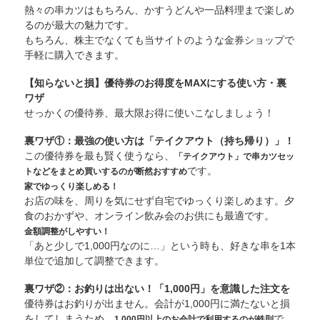
熱々の串カツはもちろん、かすうどんや一品料理まで楽しめ
るのが最大の魅力です。
もちろん、株主でなくても当サイトのような金券ショップで
手軽に購入できます。
【知らないと損】優待券のお得度をMAXにする使い方・裏
ワザ
せっかくの優待券、最大限お得に使いこなしましょう！
裏ワザ①：最強の使い方は「テイクアウト（持ち帰り）」！
この優待券を最も賢く使うなら、
「テイクアウト」で串カツセッ
です。
トなどをまとめ買いするのが断然おすすめ
家でゆっくり楽しめる！
お店の味を、周りを気にせず自宅でゆっくり楽しめます。夕
食のおかずや、オンライン飲み会のお供にも最適です。
金額調整がしやすい！
「あと少しで1,000円なのに…」という時も、好きな串を1本
単位で追加して調整できます。
裏ワザ②：お釣りは出ない！「1,000円」を意識した注文を
優待券はお釣りが出ません。会計が1,000円に満たないと損
をしてしまうため、
で
1,000円以上のお会計で利用するのが鉄則