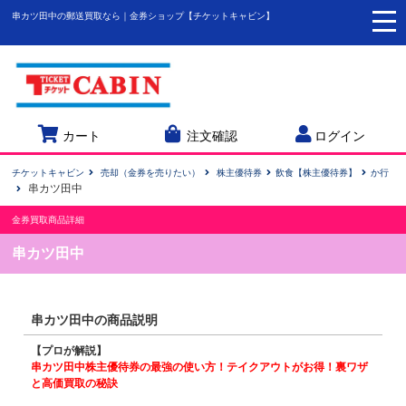
串カツ田中の郵送買取なら｜金券ショップ【チケットキャビン】
togg
navi
カート
注文確認
ログイン
チケットキャビン
売却（金券を売りたい）
株主優待券
飲食【株主優待券】
か行
串カツ田中
金券買取商品詳細
串カツ田中
串カツ田中の商品説明
【プロが解説】
串カツ田中株主優待券の最強の使い方！テイクアウトがお得！裏ワザ
と高価買取の秘訣