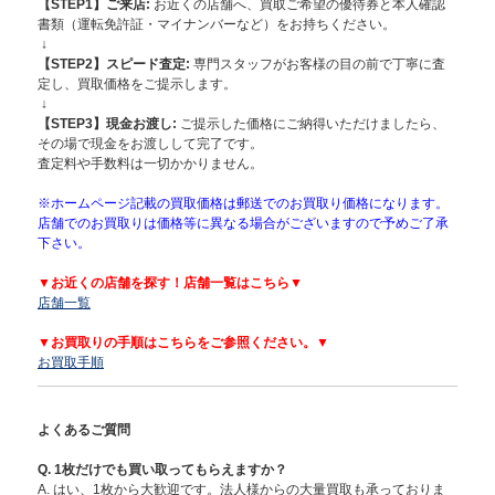
【STEP1】
ご来店:
お近くの店舗へ、買取ご希望の優待券と本人確認
書類（運転免許証・マイナンバーなど）をお持ちください。
↓
【STEP2】スピード査定:
専門スタッフがお客様の目の前で丁寧に査
定し、買取価格をご提示します。
↓
【STEP3】現金お渡し:
ご提示した価格にご納得いただけましたら、
その場で現金をお渡しして完了です。
査定料や手数料は一切かかりません。
※ホームページ記載の買取価格は郵送でのお買取り価格になります。
店舗でのお買取りは価格等に異なる場合がございますので予めご了承
下さい。
▼お近くの店舗を探す！店舗一覧はこちら▼
店舗一覧
▼お買取りの手順はこちらをご参照ください。▼
お買取手順
よくあるご質問
Q. 1枚だけでも買い取ってもらえますか？
A. はい、1枚から大歓迎です。法人様からの大量買取も承っておりま