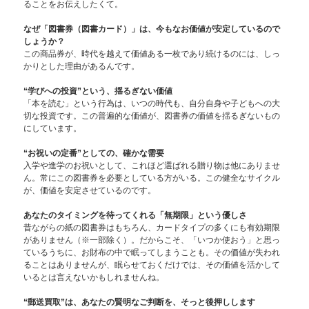
ることをお伝えしたくて。
なぜ「図書券（図書カード）」は、今もなお価値が安定しているので
しょうか？
この商品券が、時代を越えて価値ある一枚であり続けるのには、しっ
かりとした理由があるんです。
“学びへの投資”という、揺るぎない価値
「本を読む」という行為は、いつの時代も、自分自身や子どもへの大
切な投資です。この普遍的な価値が、図書券の価値を揺るぎないもの
にしています。
“お祝いの定番”としての、確かな需要
入学や進学のお祝いとして、これほど選ばれる贈り物は他にありませ
ん。常にこの図書券を必要としている方がいる。この健全なサイクル
が、価値を安定させているのです。
あなたのタイミングを待ってくれる「無期限」という優しさ
昔ながらの紙の図書券はもちろん、カードタイプの多くにも有効期限
がありません（※一部除く）。だからこそ、「いつか使おう」と思っ
ているうちに、お財布の中で眠ってしまうことも。その価値が失われ
ることはありませんが、眠らせておくだけでは、その価値を活かして
いるとは言えないかもしれませんね。
“郵送買取”は、あなたの賢明なご判断を、そっと後押しします