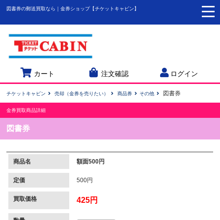
図書券の郵送買取なら｜金券ショップ【チケットキャビン】
togg
navi
カート
注文確認
ログイン
図書券
チケットキャビン
売却（金券を売りたい）
商品券
その他
金券買取商品詳細
図書券
商品名
額面500円
定価
500円
買取価格
425円