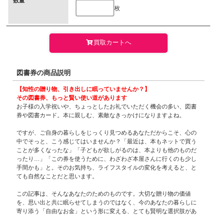
数量
枚
買取カートへ
図書券の商品説明
【知性の贈り物、引き出しに眠っていませんか？】
その図書券、もっと賢い使い道があります
お子様の入学祝いや、ちょっとしたお礼でいただく機会の多い、図書
券や図書カード。本に親しむ、素敵なきっかけになりますよね。
ですが、ご自身の暮らしをじっくり見つめるあなただからこそ、心の
中でそっと、こう感じてはいませんか？「最近は、本もネットで買う
ことが多くなったな」「子どもが欲しがるのは、本よりも他のものだ
ったり…」「この券を使うために、わざわざ本屋さんに行くのも少し
手間かも」と。そのお気持ち、ライフスタイルの変化を考えると、と
ても自然なことだと思います。
この記事は、そんなあなたのためのものです。大切な贈り物の価値
を、思い出と共に眠らせてしまうのではなく、今のあなたの暮らしに
寄り添う「自由なお金」という形に変える、とても賢明な選択肢があ