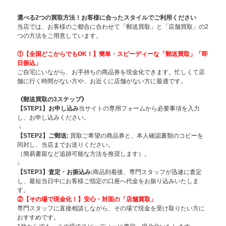
選べる2つの買取方法！お客様に合ったスタイルでご利用ください
当店では、お客様のご都合に合わせて「郵送買取」と「店舗買取」の2
つの方法をご用意しています。
①【全国どこからでもOK！】簡単・スピー
ディーな「郵送買取」「即
日振込」
ご自宅にいながら、お手持ちの商品券を現金化できます。忙しくて店
舗に行く時間がない方や、お近くに店舗がない方に最適です。
《郵送買取の3ステップ》
【STEP1】お申し込み
当サイトの専用フォームから必要事項を入力
し、お申し込みください。
↓
【STEP2】ご郵送:
買取ご希望の商品券と、本人確認書類のコピーを
同封し、当店までお送りください。
（簡易書留など追跡可能な方法を推奨します）。
↓
【STEP3】査定・お振込み:
商品到着後、専門スタッフが迅速に査定
し、最短当日中にお客様ご指定の口座へ代金をお振り込みいたしま
す。
②【その場で現金化！】安心・対面の「店舗買取」
専門スタッフに直接相談しながら、その場で現金を受け取りたい方に
おすすめです。