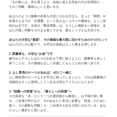
「今の私には、本を買うより、自由に使える現金の方が合理的だ」。
そのご判断、素晴らしいと思います。
あなたのように物事の本質を大切にされる方なら、きっと「時間」や
本屋さんまでの「交通費」という見えないコストの価値も、よくご存
知のはずです。当店の「郵送買取」は、そうした無駄を一切省き、あ
なたの賢い判断をそのまま形にできる、最もシンプルな方法です。
あなたの大切な“資産”、その価値を最大限に活かすための3つのヒント
ほんの少しの心配りで、お手元の資産はもっと輝きを増します。
1. 図書券も、大切な“お金”です
銀行から下ろしたばかりのお札を丁寧に扱うように、図書券も美しく
保つことが、その価値を正しく評価してもらうための第一歩です。
2. もし専用のケースがあれば、ぜひご一緒に
もし贈答用のケースなどが手元に残っていましたら、それは図書券の
信頼性をそっと後押ししてくれる大切なアイテムになります。
3. “知識への投資”から、“暮らしへの投資”へ
その資産を「本」という一つの選択肢から解放し、お子様の習い事
や、ご自身の学びなど、今のあなたに本当に必要な「投資」のために
使う。その柔軟な判断こそ、ご自身の人生を大切にされている、あな
たらしい選択だと思います。