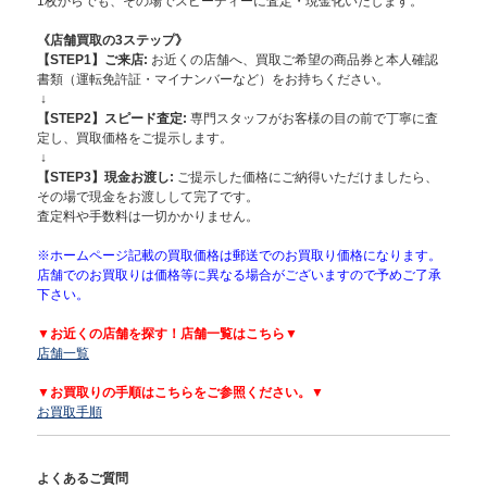
1枚からでも、その場でスピーディーに査定・現金化いたします。
《店舗買取の3ステップ》
【STEP1】
ご来店:
お近くの店舗へ、買取ご希望の商品券と本人確認
書類（運転免許証・マイナンバーなど）をお持ちください。
↓
【STEP2】スピード査定:
専門スタッフがお客様の目の前で丁寧に査
定し、買取価格をご提示します。
↓
【STEP3】現金お渡し:
ご提示した価格にご納得いただけましたら、
その場で現金をお渡しして完了です。
査定料や手数料は一切かかりません。
※ホームページ記載の買取価格は郵送でのお買取り価格になります。
店舗でのお買取りは価格等に異なる場合がございますので予めご了承
下さい。
▼お近くの店舗を探す！店舗一覧はこちら▼
店舗一覧
▼お買取りの手順はこちらをご参照ください。▼
お買取手順
よくあるご質問