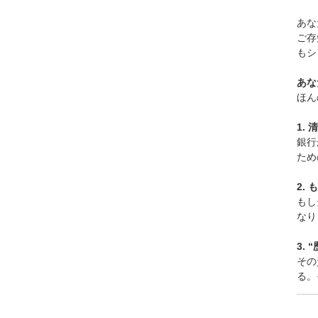
あな
ご存
もシ
あな
ほん
1.
銀行
ため
2.
もし
なり
3.
その
る。