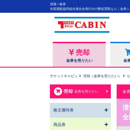
清酒一級券
全国酒販協同組合連合会発行分の郵送買取なら｜金券シ
売却
金券を売りたい
金
チケットキャビン
売却（金券を売りたい）
売却
金
金券を売りたい
清
株主優待券
全
商品券