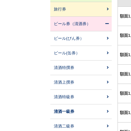
旅行券
額面1
ビール券（清酒券）
額面1
ビール(びん券）
ビール(缶券）
額面1
清酒特撰券
額面1
清酒上撰券
額面1
清酒特級券
清酒一級券
額面1
清酒二級券