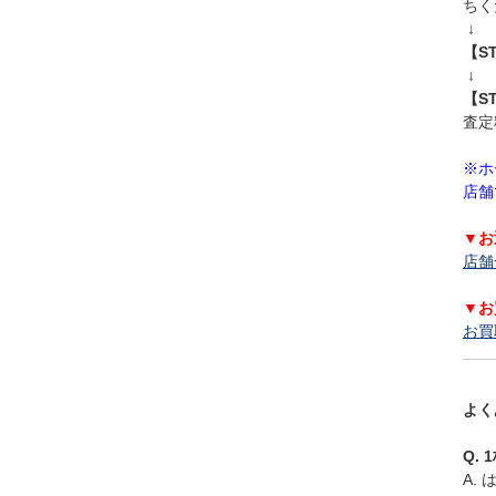
ちく
↓
【S
↓
【S
査定
※ホ
店舗
▼お
店舗
▼お
お買
よく
Q.
A.