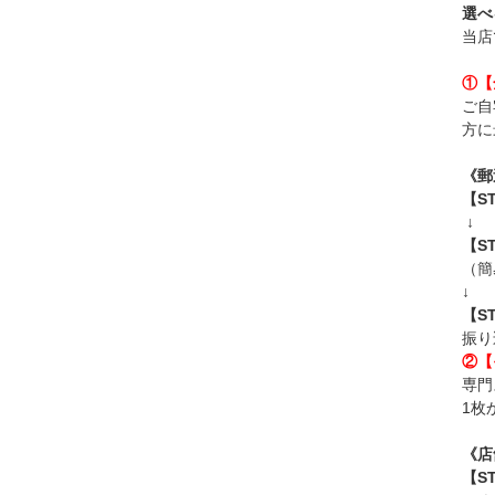
選べ
当店
①【
ご自
方に
《郵
【S
↓
【S
（簡
↓
【S
振り
②【
専門
1枚
《店
【S