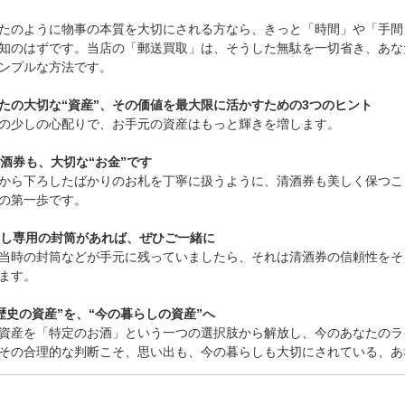
たのように物事の本質を大切にされる方なら、きっと「時間」や「手間
知のはずです。当店の「郵送買取」は、そうした無駄を一切省き、あな
ンプルな方法です。
たの大切な“資産”、その価値を最大限に活かすための3つのヒント
の少しの心配りで、お手元の資産はもっと輝きを増します。
 清酒券も、大切な“お金”です
から下ろしたばかりのお札を丁寧に扱うように、清酒券も美しく保つこ
の第一歩です。
 もし専用の封筒があれば、ぜひご一緒に
当時の封筒などが手元に残っていましたら、それは清酒券の信頼性をそ
ます。
 “歴史の資産”を、“今の暮らしの資産”へ
資産を「特定のお酒」という一つの選択肢から解放し、今のあなたのラ
その合理的な判断こそ、思い出も、今の暮らしも大切にされている、あ