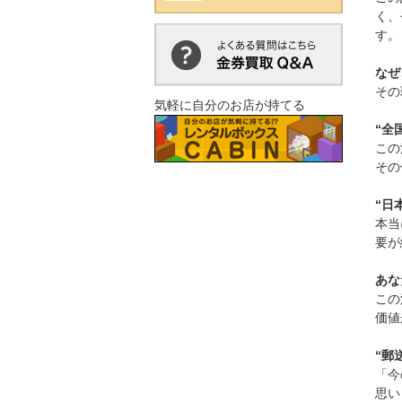
く、
す。
なぜ
その
気軽に自分のお店が持てる
“全
この
その
“日
本当
要が
あな
この
価値
“郵
「今
思い