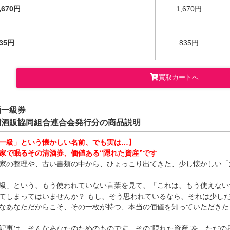
,670円
1,670円
35円
835円
買取カートへ
酒一級券
国酒販協同組合連合会発行分の商品説明
一級」という懐かしい名前、でも実は…】
家で眠るその清酒券、価値ある“隠れた資産”です
家の整理や、古い書類の中から、ひょっこり出てきた、少し懐かしい「
級」という、もう使われていない言葉を見て、「これは、もう使えない
てしまってはいませんか？ もし、そう思われているなら、それは少し
なあなただからこそ、その一枚が持つ、本当の価値を知っていただきた
記事は、そんなあなたのためのものです。その“隠れた資産”を、ただ