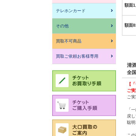
額面1
テレホンカード
額面8
その他
買取不可商品
買取ご依頼お客様専用
清
全
【「
ご実
ご実
「一
戻し
聡明
この