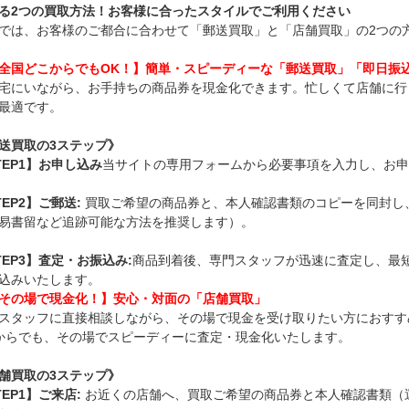
る2つの買取方法！お客様に合ったスタイルでご利用ください
では、お客様のご都合に合わせて「郵送買取」と「店舗買取」の2つの
全国どこからでもOK！】簡単・スピー
ディーな「郵送買取」「即日振
宅にいながら、お手持ちの商品券を現金化できます。忙しくて店舗に行
最適です。
送買取の3ステップ》
TEP1】お申し込み
当サイトの専用フォームから必要事項を入力し、お申
TEP2】ご郵送:
買取ご希望の商品券と、本人確認書類のコピーを同封し
易書留など追跡可能な方法を推奨します）。
TEP3】査定・お振込み:
商品到着後、専門スタッフが迅速に査定し、最
込みいたします。
その場で現金化！】安心・対面の「店舗買取」
スタッフに直接相談しながら、その場で現金を受け取りたい方におすす
からでも、その場でスピーディーに査定・現金化いたします。
舗買取の3ステップ》
TEP1】
ご来店:
お近くの店舗へ、買取ご希望の商品券と本人確認書類（