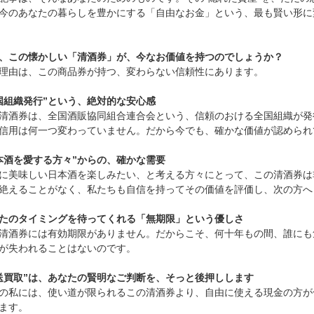
今のあなたの暮らしを豊かにする「自由なお金」という、最も賢い形に
、この懐かしい「清酒券」が、今なお価値を持つのでしょうか？
理由は、この商品券が持つ、変わらない信頼性にあります。
国組織発行”という、絶対的な安心感
清酒券は、全国酒販協同組合連合会という、信頼のおける全国組織が発
信用は何一つ変わっていません。だから今でも、確かな価値が認められ
本酒を愛する方々”からの、確かな需要
に美味しい日本酒を楽しみたい、と考える方々にとって、この清酒券は
絶えることがなく、私たちも自信を持ってその価値を評価し、次の方へ
たのタイミングを待ってくれる「無期限」という優しさ
清酒券には有効期限がありません。だからこそ、何十年もの間、誰にも
が失われることはないのです。
送買取”は、あなたの賢明なご判断を、そっと後押しします
の私には、使い道が限られるこの清酒券より、自由に使える現金の方が
ます。