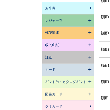
額面1
お米券
額面1
レジャー券
郵便関連
額面1
収入印紙
額面2
証紙
額面1
カード
ギフト券・カタログギフト
額面1
図書カード
額面9
クオカード