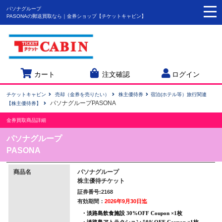
パソナグループ
togg
PASONAの郵送買取なら｜金券ショップ【チケットキャビン】
navi
カート
注文確認
ログイン
チケットキャビン
売却（金券を売りたい）
株主優待券
宿泊(ホテル等）旅行関連
パソナグループPASONA
【株主優待券】
金券買取商品詳細
パソナグループ
PASONA
商品名
パソナグループ
株主優待チケット
証券番号:2168
有効期間：
2026年9月30日迄