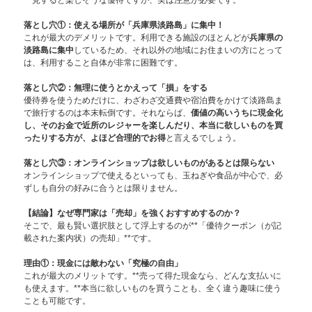
落とし穴①：使える場所が「兵庫県淡路島」に集中！
これが最大のデメリットです。利用できる施設のほとんどが
兵庫県の
淡路島に集中
しているため、それ以外の地域にお住まいの方にとって
は、利用すること自体が非常に困難です。
落とし穴②：無理に使うとかえって「損」をする
優待券を使うためだけに、わざわざ交通費や宿泊費をかけて淡路島ま
で旅行するのは本末転倒です。それならば、
価値の高いうちに現金化
し、そのお金で近所のレジャーを楽しんだり、本当に欲しいものを買
ったりする方が、よほど合理的でお得
と言えるでしょう。
落とし穴③：オンラインショップは欲しいものがあるとは限らない
オンラインショップで使えるといっても、玉ねぎや食品が中心で、必
ずしも自分の好みに合うとは限りません。
【結論】なぜ専門家は「売却」を強くおすすめするのか？
そこで、最も賢い選択肢として浮上するのが**「優待クーポン（が記
載された案内状）の売却」**です。
理由①：現金には敵わない「究極の自由」
これが最大のメリットです。**売って得た現金なら、どんな支払いに
も使えます。**本当に欲しいものを買うことも、全く違う趣味に使う
ことも可能です。