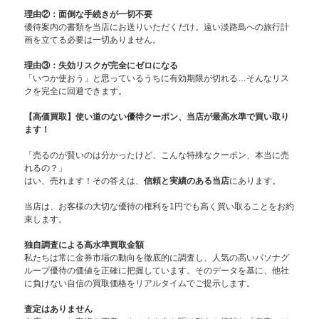
理由②：面倒な手続きが一切不要
優待案内の書類を当店にお送りいただくだけ。遠い淡路島への旅行計
画を立てる必要は一切ありません。
理由③：失効リスクが完全にゼロになる
「いつか使おう」と思っているうちに有効期限が切れる…そんなリス
クを完全に回避できます。
【高価買取】使い道のない優待クーポン、当店が最高水準で買い取り
ます！
「売るのが賢いのは分かったけど、こんな特殊なクーポン、本当に売
れるの？」
はい、売れます！その答えは、
信頼と実績のある当店
にあります。
当店は、お客様の大切な優待の権利を1円でも高く買い取ることをお約
束します。
独自調査による高水準買取金額
私たちは常に金券市場の動向を徹底的に調査し、人気の高いパソナグ
ループ優待の価値を正確に把握しています。そのデータを基に、他社
に負けない自信の買取価格をリアルタイムでご提示します。
査定はありません