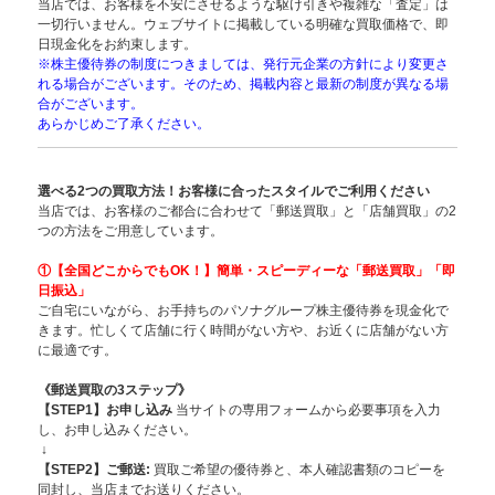
当店では、お客様を不安にさせるような駆け引きや複雑な「査定」は
一切行いません。ウェブサイトに掲載している明確な買取価格で、即
日現金化をお約束します。
※株主優待券の制度につきましては、発行元企業の方針により変更さ
れる場合がございます。そのため、掲載内容と最新の制度が異なる場
合がございます。
あらかじめご了承ください。
選べる2つの買取方法！お客様に合ったスタイルでご利用ください
当店では、お客様のご都合に合わせて「郵送買取」と「店舗買取」の2
つの方法をご用意しています。
①【全国どこからでもOK！】簡単・スピー
ディーな「郵送買取」「即
日振込」
ご自宅にいながら、お手持ちのパソナグループ株主優待券を現金化で
きます。忙しくて店舗に行く時間がない方や、お近くに店舗がない方
に最適です。
《郵送買取の3ステップ》
【STEP1】お申し込み
当サイトの専用フォームから必要事項を入力
し、お申し込みください。
↓
【STEP2】ご郵送:
買取ご希望の優待券と、本人確認書類のコピーを
同封し、当店までお送りください。