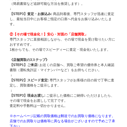
（簡易書留など追跡可能な方法を推奨します）。
↓
【STEP3】査定・お振込み:
商品到着後、専門スタッフが迅速に査定
し、最短当日中にお客様ご指定の口座へ代金をお振り込みいたしま
す。
②【その場で現金化！】安心・対面の「店舗買取」
専門スタッフに直接相談しながら、その場で現金を受け取りたい方に
おすすめです。
1枚からでも、その場でスピーディーに査定・現金化いたします。
《店舗買取の3ステップ》
【STEP1】
ご来店:
お近くの店舗へ、買取ご希望の優待券と本人確認
書類（運転免許証・マイナンバーなど）をお持ちください。
↓
【STEP2】スピード査定:
専門スタッフがお客様の目の前で丁寧に査
定し、買取価格をご提示します。
↓
【STEP3】現金お渡し:
ご提示した価格にご納得いただけましたら、
その場で現金をお渡しして完了です。
査定料や手数料は一切かかりません。
※ホームページ記載の買取価格は郵送でのお買取り価格になります。
店舗でのお買取りは価格等に異なる場合がございますので予めご了承
下さい。