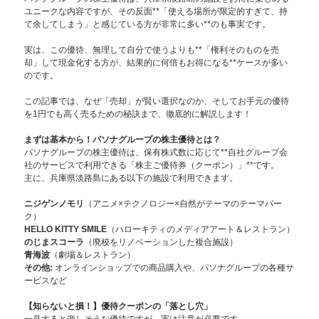
ユニークな内容ですが、その反面**「使える場所が限定的すぎて、持
て余してしまう」と感じている方が非常に多い**のも事実です。
実は、この優待、無理して自分で使うよりも**「権利そのものを売
却」して現金化する方が、結果的に何倍もお得になる**ケースが多い
のです。
この記事では、なぜ「売却」が賢い選択なのか、そしてお手元の優待
を1円でも高く売るための秘訣まで、徹底的に解説します！
まずは基本から！パソナグループの株主優待とは？
パソナグループの株主優待は、保有株式数に応じて**自社グループ会
社のサービスで利用できる「株主ご優待券（クーポン）」**です。
主に、兵庫県淡路島にある以下の施設で利用できます。
ニジゲンノモリ
（アニメ×テクノロジー×自然がテーマのテーマパー
ク）
HELLO KITTY SMILE
（ハローキティのメディアアート＆レストラン）
のじまスコーラ
（廃校をリノベーションした複合施設）
青海波
（劇場＆レストラン）
その他:
オンラインショップでの商品購入や、パソナグループの各種サ
ービスなど
【知らないと損！】優待クーポンの「落とし穴」
一見すると楽しそうな優待ですが、実は注意が必要です。